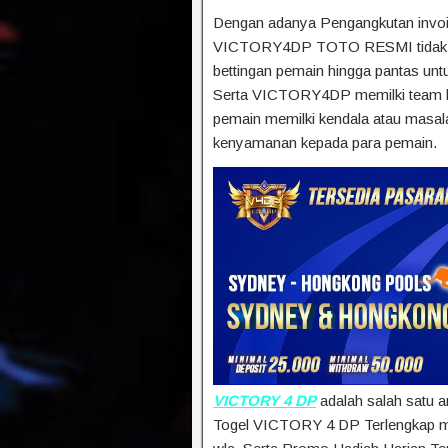
Dengan adanya Pengangkutan invoi
VICTORY4DP TOTO RESMI tidak a
bettingan pemain hingga pantas untu
Serta VICTORY4DP memilki team kh
pemain memilki kendala atau masala
kenyamanan kepada para pemain.
VICTORY 4 DP
adalah salah satu a
Togel VICTORY 4 DP Terlengkap mem