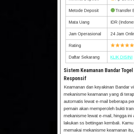
Metode Deposit
Transfer 
Mata Uang
IDR (Indone
Jam Operasional
24 Jam Onli
Rating
Daftar Sekarang
KLIK DISINI
Sistem Keamanan Bandar Togel 
Responsif
Keamanan dan keyakinan Bandar vict
mekanisme keamanan yang di terapk
automatis lewat e-mail beberapa pem
pemain akan memperoleh bukti transa
mekanisme lewat e-mail, hingga in
lakukan ss bettingan kembali. Kamu h
memakai mekanisme keamanan itu, s