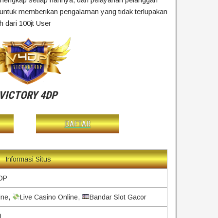
untuk memberikan pengalaman yang tidak terlupakan
h dari 100jt User
VICTORY 4DP
DAFTAR
Informasi Situs
DP
ine,
Live Casino Online,
Bandar Slot Gacor
0