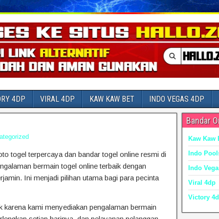
ORY 4DP
VIRAL 4DP
KAW KAW BET
INDO VEGAS 4DP
Bandar O
ategorized
Kaw Kaw 
Indo Pool
to togel terpercaya dan bandar togel online resmi di
engalaman bermain togel online terbaik dengan
Indo Vega
min. Ini menjadi pilihan utama bagi para pecinta
Viral 4dp
Victory 4
k karena kami menyediakan pengalaman bermain
lengkap setiap harinya, dan pelayanan pelanggan