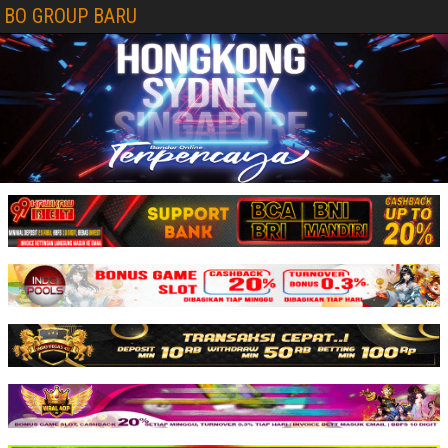
BO GROUP BARU