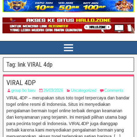
Tag:
link VIRAL 4dp
VIRAL 4DP
group bo baru
26/03/2026
Uncategorized
Comments
VIRAL 4DP – merupakan situs toto togel terpercaya dan bandar
togel online resmi di Indonesia. Situs ini menyediakan
pengalaman bermain togel online terbaik dengan keamanan
dan kenyamanan yang terjamin. Ini menjadi pilihan utama bagi
para pecinta togel di Indonesia. VIRAL4DP juga dianggap
terbaik karena kami menyediakan pengalaman bermain yang
menyenangkan, akses togel terlengkap setiap harinya, […]