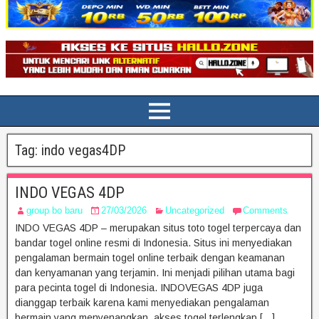
Tag:
indo vegas4DP
INDO VEGAS 4DP
group bo baru
27/03/2026
Uncategorized
Comments
INDO VEGAS 4DP – merupakan situs toto togel terpercaya dan
bandar togel online resmi di Indonesia. Situs ini menyediakan
pengalaman bermain togel online terbaik dengan keamanan
dan kenyamanan yang terjamin. Ini menjadi pilihan utama bagi
para pecinta togel di Indonesia. INDOVEGAS 4DP juga
dianggap terbaik karena kami menyediakan pengalaman
bermain yang menyenangkan, akses togel terlengkap […]