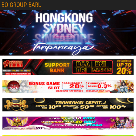
BO GROUP BARU